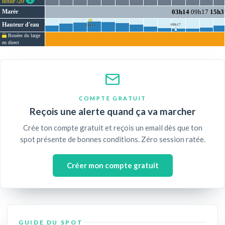
houle /20
Marée
03h14
09h17
15h3
▼
Hauteur d'eau
09h17
03h14
▲
Bouées du large
en direct
COMPTE GRATUIT
Reçois une alerte quand ça va marcher
Crée ton compte gratuit et reçois un email dès que ton
spot présente de bonnes conditions. Zéro session ratée.
Créer mon compte gratuit
GUIDE DU SPOT